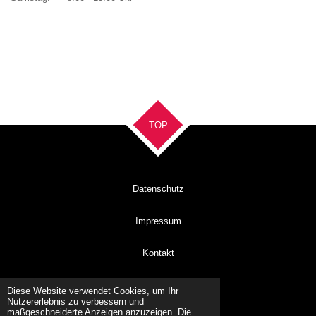
TOP
Datenschutz
Impressum
Kontakt
© 2023 - 2026 EberleFriseure
Diese Website verwendet Cookies, um Ihr
Mit Unterstützung von
Webador
Nutzererlebnis zu verbessern und
maßgeschneiderte Anzeigen anzuzeigen. Die